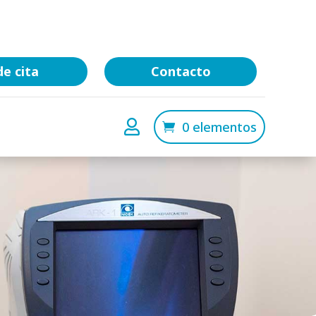
de cita
Contacto

0 elementos