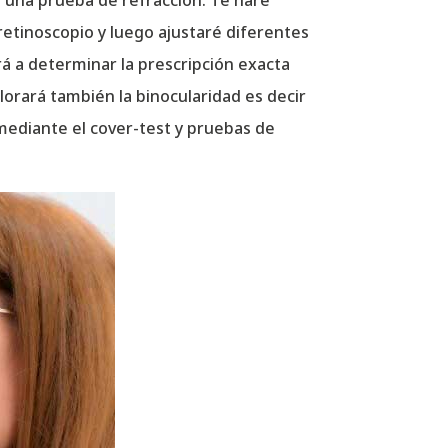
ré una prueba de refracción. Te haré
retinoscopio y luego ajustaré diferentes
rá a determinar la prescripción exacta
alorará también la binocularidad es decir
 mediante el cover-test y pruebas de