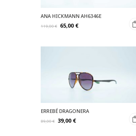
ANA HICKMANN AH6346E
El
El
65,00
€
119,00
€
precio
precio
original
actual
era:
es:
119,00 €.
65,00 €.
ERREBÉ DRAGONERA
El
El
39,00
€
89,00
€
precio
precio
original
actual