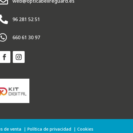

web@opticabellreguard.es

96 281 52 51

660 61 30 97
s de venta
|
Política de privacidad
|
Cookies