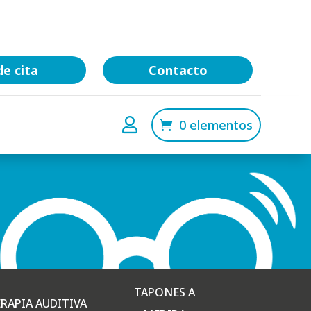
de cita
Contacto

0 elementos
TAPONES A
RAPIA AUDITIVA