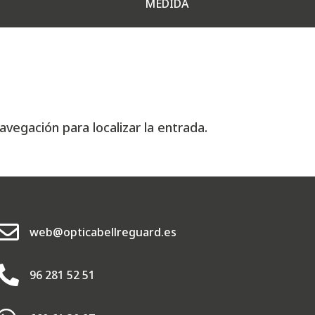
MEDIDA
avegación para localizar la entrada.

web@opticabellreguard.es

96 281 52 51